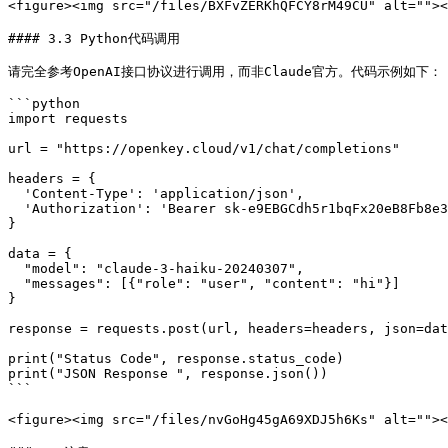
<figure><img src="/files/BXFvZERKhQFCY8rM49CU" alt="">
#### 3.3 Python代码调用

请完全参考OpenAI接口协议进行调用，而非Claude官方。代码示例如下：

```python

import requests

url = "https://openkey.cloud/v1/chat/completions"

headers = {

  'Content-Type': 'application/json',

  'Authorization': 'Bearer sk-e9EBGCdh5r1bqFx20eB8Fb8e3e194fFaAdE16c5e83033612'

}

data = {

  "model": "claude-3-haiku-20240307",

  "messages": [{"role": "user", "content": "hi"}]

}

response = requests.post(url, headers=headers, json=dat
print("Status Code", response.status_code)

print("JSON Response ", response.json())

```

<figure><img src="/files/nvGoHg45gA69XDJ5h6Ks" alt="">