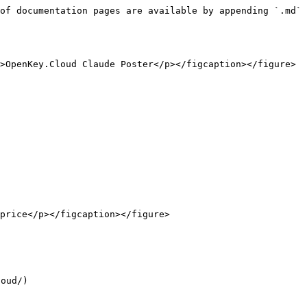
of documentation pages are available by appending `.md` 
>OpenKey.Cloud Claude Poster</p></figcaption></figure>

price</p></figcaption></figure>

ud/)
