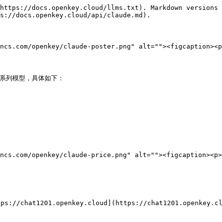
https://docs.openkey.cloud/llms.txt). Markdown versions 
s://docs.openkey.cloud/api/claude.md).

ncs.com/openkey/claude-poster.png" alt=""><figcaption><p
e 3系列模型，具体如下：

ncs.com/openkey/claude-price.png" alt=""><figcaption><p>
/chat1201.openkey.cloud](https://chat1201.openkey.clo