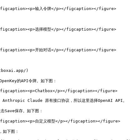
<figcaption><p>输入令牌</p></figcaption></figure>

<figcaption><p>选择模型</p></figcaption></figure>

<figcaption><p>开始对话</p></figcaption></figure>

oxai.app/)

penKey的API令牌。如下图：

figcaption><p>Chatbox</p></figcaption></figure>

 Anthropic Claude 原有接口协议，所以这里选择OpenAI API。

击Save保存。如下图：

><figcaption><p>自定义模型</p></figcaption></figure>

，如下图：
