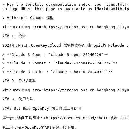
> For the complete documentation index, see [llms.txt](
to page URLs; this page is available as [Markdown](http
# Anthropic Claude 模型

<figure><img src="https://terobox.oss-cn-hongkong.aliyu
### 1. 公告

2024年5月9日，OpenKey.Cloud 试验性支持Anthropic旗下Claud
> **Claude 3 Opus : `claude-3-opus-20240229`**

>

> **Claude 3 Sonnet : `claude-3-sonnet-20240229`**

>

> **Claude 3 Haiku : `claude-3-haiku-20240307`**

### 2. 价格/速率

<figure><img src="https://terobox.oss-cn-hongkong.aliyu
### 3. 使用方法

#### 3.1 配合 OpenKey 内置对话工具使用

第一步，访问工具网址：<https://openkey.cloud/chat> 或者 [https:/
第二步，输入OpenKey的API令牌，如下图：
