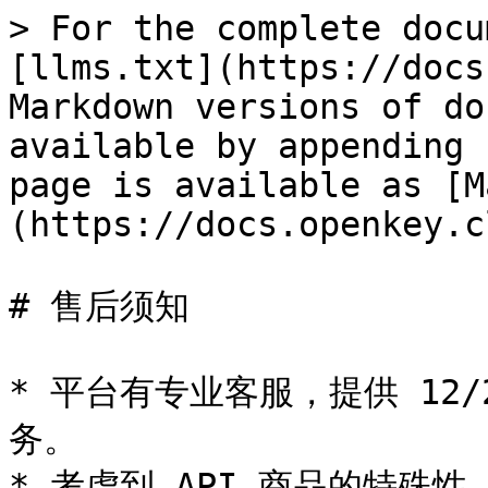
> For the complete docu
[llms.txt](https://docs
Markdown versions of do
available by appending 
page is available as [M
(https://docs.openkey.c
# 售后须知

* 平台有专业客服，提供 12/
务。

* 考虑到 API 商品的特殊