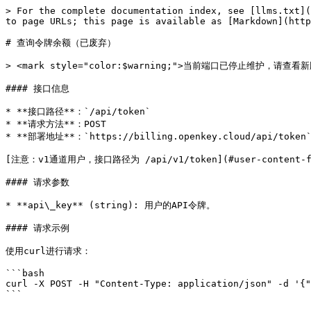
> For the complete documentation index, see [llms.txt](
to page URLs; this page is available as [Markdown](http
# 查询令牌余额（已废弃）

> <mark style="color:$warning;">当前端口已停止维护，请查看新版
#### 接口信息

* **接口路径**：`/api/token`

* **请求方法**：POST

* **部署地址**：`https://billing.openkey.cloud/api/token`
[注意：v1通道用户，接口路径为 /api/v1/token](#user-content-fn
#### 请求参数

* **api\_key** (string): 用户的API令牌。

#### 请求示例

使用curl进行请求：

```bash

curl -X POST -H "Content-Type: application/json" -d '{"
```
