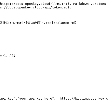
https://docs.openkey.cloud/llms.txt). Markdown versions 
s://docs.openkey.cloud/api/token.md).

接口：</mark>[查询余额](/tool/balance.md)



-1)[^1]

api_key":"your_api_key_here"}' https://billing.openkey.c