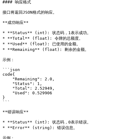
#### 响应格式

接口将返回JSON格式的响应。

**成功响应**

* **Status** (int): 状态码，1表示成功。

* **Total** (float): 令牌的总额度。

* **Used** (float): 已使用的金额。

* **Remaining** (float): 剩余的金额。

示例：

```json

code{

    "Remaining": 2.0,

    "Status": 1,

    "Total": 2.52949,

    "Used": 0.529906

}

```

**错误响应**

* **Status** (int): 状态码，0表示错误。

* **Error** (string): 错误信息。

示例：
