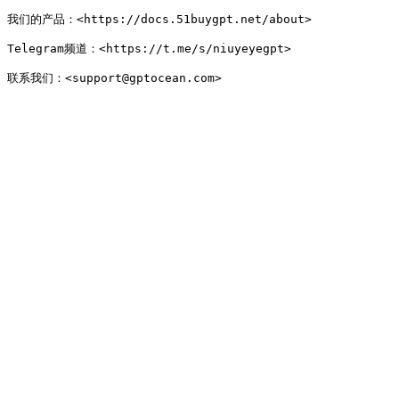
我们的产品：<https://docs.51buygpt.net/about>

Telegram频道：<https://t.me/s/niuyeyegpt>
