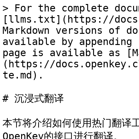
> For the complete docu
[llms.txt](https://docs
Markdown versions of do
available by appending 
page is available as [M
(https://docs.openkey.c
te.md).

# 沉浸式翻译

本节将介绍如何使用热门翻译工
OpenKey的接口进行翻译。
