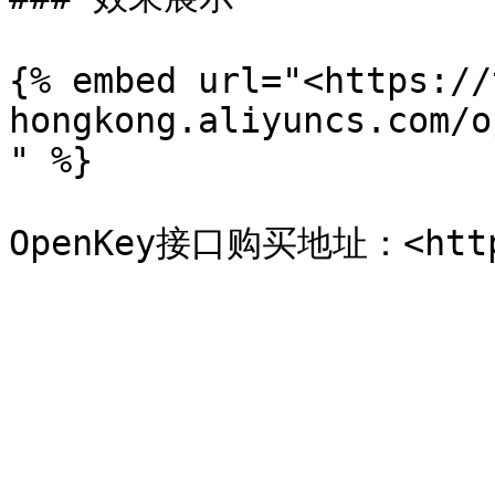
{% embed url="<https://
hongkong.aliyuncs.com/o
" %}
