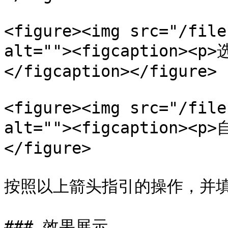
<figure><img src="/file
alt=""><figcaption><p
</figcaption></figure>

<figure><img src="/file
alt=""><figcaption><p
</figure>

按照以上箭头指引的操作，并填入
### 效果展示
