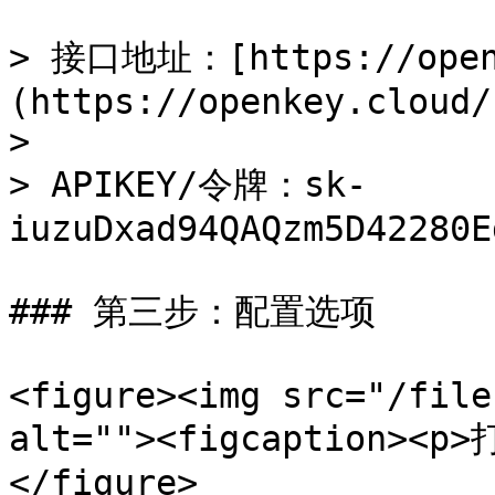
> 接口地址：[https://open
(https://openkey.cloud/
>

> APIKEY/令牌：sk-
iuzuDxad94QAQzm5D42280E
### 第三步：配置选项

<figure><img src="/file
alt=""><figcaption><p
</figure>
