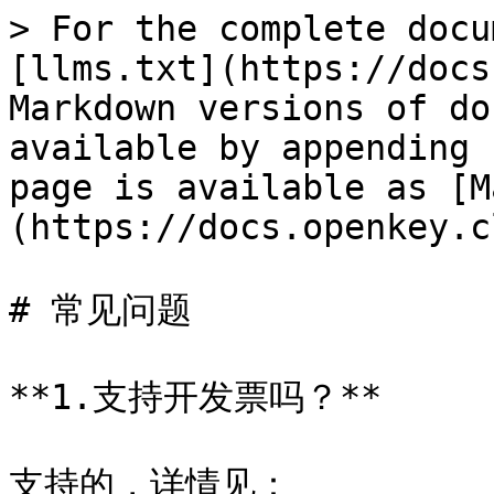
> For the complete docu
[llms.txt](https://docs
Markdown versions of do
available by appending 
page is available as [M
(https://docs.openkey.c
# 常见问题

**1.支持开发票吗？**

支持的，详情见：
